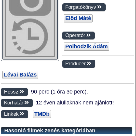
Forgatókönyv
Előd Máté
Operatőr
Polhodzik Ádám
Producer
Lévai Balázs
90 perc (1 óra 30 perc).
Hossz
12 éven aluliaknak nem ajánlott!
Korhatár
TMDb
Linkek
Hasonló filmek zenés kategóriában