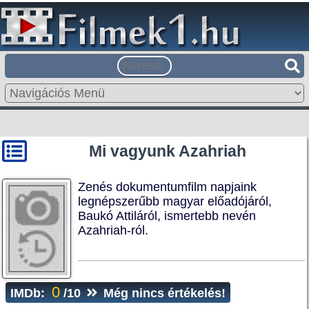
Mi vagyunk Azahriah
Zenés dokumentumfilm napjaink
legnépszerűbb magyar előadójáról,
Baukó Attiláról, ismertebb nevén
Azahriah-ról.
0
IMDb:
/10
Még nincs értékelés!