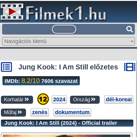
Jung Kook: I Am Still előzetes
8.2/10
IMDb:
7606 szavazat
2024
dél-koreai
Korhatár
Ország
zenés
dokumentum
Műfaj
Jung Kook: I Am Still (2024) - Official trailer