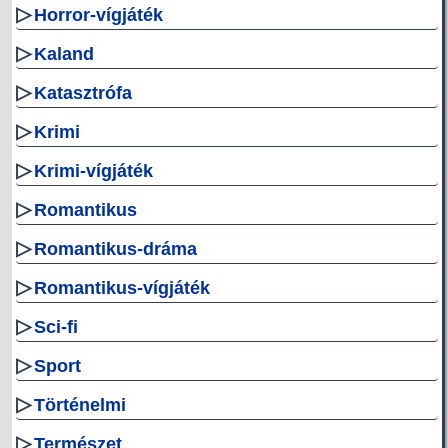
▷
Horror-vígjáték
▷
Kaland
▷
Katasztrófa
▷
Krimi
▷
Krimi-vígjáték
▷
Romantikus
▷
Romantikus-dráma
▷
Romantikus-vígjáték
▷
Sci-fi
▷
Sport
▷
Történelmi
▷
Természet