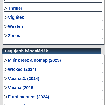
▷
Thriller
▷
Vígjáték
▷
Western
▷
Zenés
Legújabb képgalériák
▷
Miénk lesz a holnap (2023)
▷
Wicked (2024)
▷
Vaiana 2. (2024)
▷
Vaiana (2016)
▷
Futni mentem (2024)