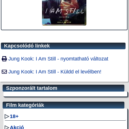
Kapcsolódó linkek
Jung Kook: I Am Still - nyomtatható változat
Jung Kook: I Am Still - Küldd el levélben!
Szponzorált tartalom
Film kategóriák
▷
18+
▷
Akció