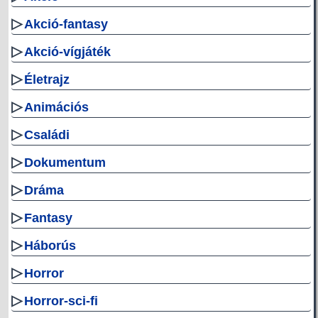
▷
Akció-fantasy
▷
Akció-vígjáték
▷
Életrajz
▷
Animációs
▷
Családi
▷
Dokumentum
▷
Dráma
▷
Fantasy
▷
Háborús
▷
Horror
▷
Horror-sci-fi