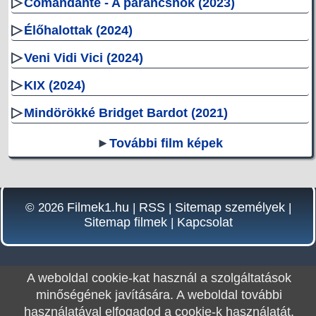
▷
Comandante - A parancsnok (2023)
▷
Élőhalottak (2024)
▷
Veni Vidi Vici (2024)
▷
KIX (2024)
▷
Mindörökké Bridget Bardot (2021)
►
További film képek
Filmek1.hu
RSS
Sitemap személyek
© 2026
|
|
|
Sitemap filmek
Kapcsolat
|
A weboldal cookie-kat használ a szolgáltatások
minőségének javítására. A weboldal további
használatával elfogadod a cookie-k használatát.