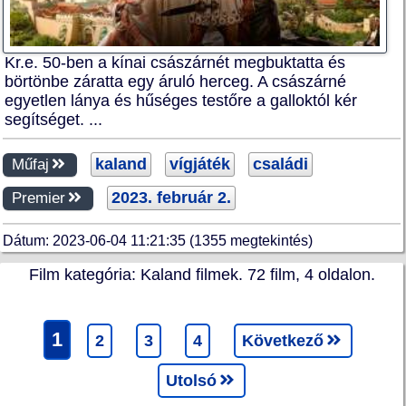
Kr.e. 50-ben a kínai császárnét megbuktatta és
börtönbe záratta egy áruló herceg. A császárné
egyetlen lánya és hűséges testőre a galloktól kér
segítséget. ...
kaland
vígjáték
családi
Műfaj
2023. február 2.
Premier
Dátum: 2023-06-04 11:21:35 (1355 megtekintés)
Film kategória: Kaland filmek. 72 film, 4 oldalon.
1
2
3
4
Következő
Utolsó