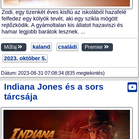
Zodi, egy tizenkét éves kisfiú az iskolából hazafelé
felfedez egy kölyök tevét, aki egy szikla mögött
rejtőzködik. A gyámoltalan kis állatot hazaviszi és
hamar legjobb barátok lesznek. ...
kaland
családi
Műfaj
Premier
2023. október 5.
Dátum: 2023-08-31 07:08:34 (835 megtekintés)
Indiana Jones és a sors
tárcsája