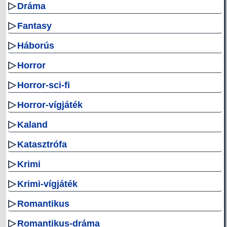
▷
Dráma
▷
Fantasy
▷
Háborús
▷
Horror
▷
Horror-sci-fi
▷
Horror-vígjáték
▷
Kaland
▷
Katasztrófa
▷
Krimi
▷
Krimi-vígjáték
▷
Romantikus
▷
Romantikus-dráma