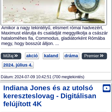
Amikor a nagy tekintélyű, elismert római hadvezért,
Maximust elárulja és családját meggyilkolja a császár
hataloméhes fia, Commodus, gladiátorként Rómába
megy, hogy bosszút álljon. ...
akció
kaland
dráma
Műfaj
Premier
2024. július 4.
Dátum: 2024-07-09 10:42:51 (700 megtekintés)
Indiana Jones és az utolsó
kereszteslovag - Digitálisan
felújított 4K