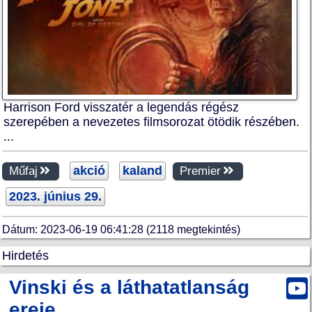
Harrison Ford visszatér a legendás régész
szerepében a nevezetes filmsorozat ötödik részében.
...
akció
kaland
Műfaj
Premier
2023. június 29.
Dátum: 2023-06-19 06:41:28 (2118 megtekintés)
Hirdetés
Vinski és a láthatatlanság
ereje