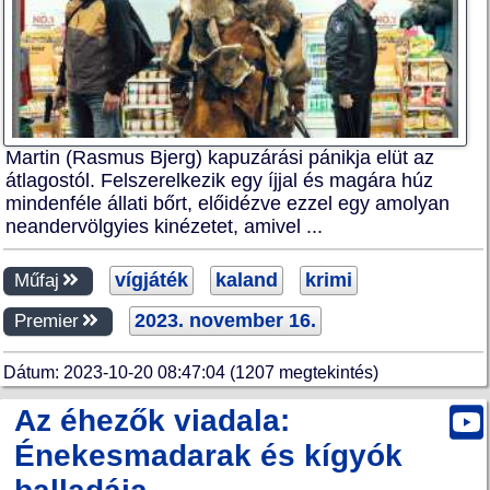
Martin (Rasmus Bjerg) kapuzárási pánikja elüt az
átlagostól. Felszerelkezik egy íjjal és magára húz
mindenféle állati bőrt, előidézve ezzel egy amolyan
neandervölgyies kinézetet, amivel ...
vígjáték
kaland
krimi
Műfaj
2023. november 16.
Premier
Dátum: 2023-10-20 08:47:04 (1207 megtekintés)
Az éhezők viadala:
Énekesmadarak és kígyók