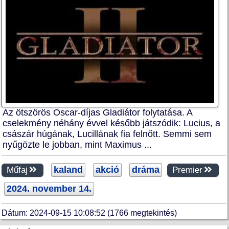
Az ötszörös Oscar-díjas Gladiátor folytatása. A
cselekmény néhány évvel később játszódik: Lucius, a
császár húgának, Lucillának fia felnőtt. Semmi sem
nyűgözte le jobban, mint Maximus ...
kaland
akció
dráma
Műfaj
Premier
2024. november 14.
Dátum: 2024-09-15 10:08:52 (1766 megtekintés)