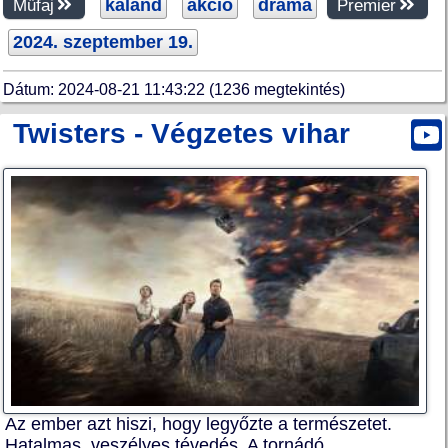
kaland
akció
dráma
Műfaj
Premier
2024. szeptember 19.
Dátum: 2024-08-21 11:43:22 (1236 megtekintés)
Twisters - Végzetes vihar
Az ember azt hiszi, hogy legyőzte a természetet.
Hatalmas, veszélyes tévedés. A tornádó