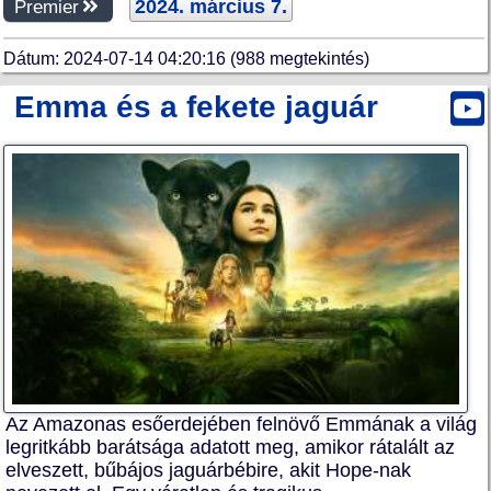
2024. március 7.
Premier
Dátum: 2024-07-14 04:20:16 (988 megtekintés)
Emma és a fekete jaguár
Az Amazonas esőerdejében felnövő Emmának a világ
legritkább barátsága adatott meg, amikor rátalált az
elveszett, bűbájos jaguárbébire, akit Hope-nak