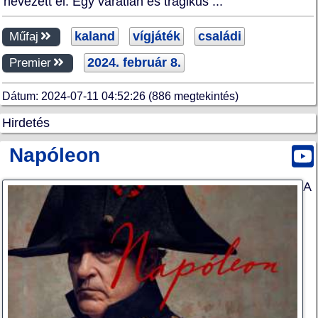
nevezett el. Egy váratlan és tragikus ...
kaland
vígjáték
családi
Műfaj
2024. február 8.
Premier
Dátum: 2024-07-11 04:52:26 (886 megtekintés)
Hirdetés
Napóleon
A