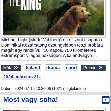
Michael Light (Mark Wahlberg) és elszánt csapata a
Dominikai Köztársaság dzsungelében teszi próbára
magát egy rendkívüli 10 napos, 700 kilométeres
extrémsport-világbajnokságon. A kalandvágyó ...
kaland
dráma
sport
Műfaj
Premier
2024. március 21.
Dátum: 2024-07-15 10:20:06 (1021 megtekintés)
Most vagy soha!