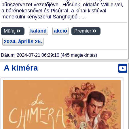
bűnszervezet vezetőjével. Hősünk, oldalán Willie-vel,
a bárénekesnővel és Picúrral, a kínai kisfiúval
menekülni kényszerül Sanghajból. ...
kaland
akció
Műfaj
Premier
2024. április 25.
Dátum: 2024-07-21 06:29:10 (445 megtekintés)
A kiméra