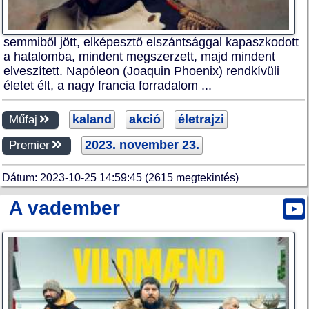
semmiből jött, elképesztő elszántsággal kapaszkodott
a hatalomba, mindent megszerzett, majd mindent
elveszített. Napóleon (Joaquin Phoenix) rendkívüli
életet élt, a nagy francia forradalom ...
kaland
akció
életrajzi
Műfaj
2023. november 23.
Premier
Dátum: 2023-10-25 14:59:45 (2615 megtekintés)
A vadember