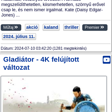
megszelídíthetetlen, kiismerhetetlen, szörnyű erővel
csap le, és nem ismer irgalmat. Kate (Daisy Edgar-
Jones) ...
akció
kaland
thriller
Műfaj
Premier
2024. július 11.
Dátum: 2024-07-10 03:42:20 (1281 megtekintés)
Gladiátor - 4K felújított
változat