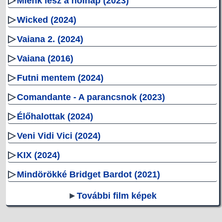
Miénk lesz a holnap (2023)
▷
Wicked (2024)
▷
Vaiana 2. (2024)
▷
Vaiana (2016)
▷
Futni mentem (2024)
▷
Comandante - A parancsnok (2023)
▷
Élőhalottak (2024)
▷
Veni Vidi Vici (2024)
▷
KIX (2024)
▷
Mindörökké Bridget Bardot (2021)
►
További film képek