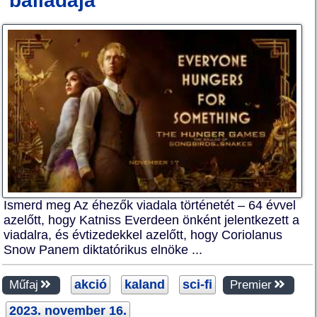
balladája
Ismerd meg Az éhezők viadala történetét – 64 évvel
azelőtt, hogy Katniss Everdeen önként jelentkezett a
viadalra, és évtizedekkel azelőtt, hogy Coriolanus
Snow Panem diktatórikus elnöke ...
akció
kaland
sci-fi
Műfaj
Premier
2023. november 16.