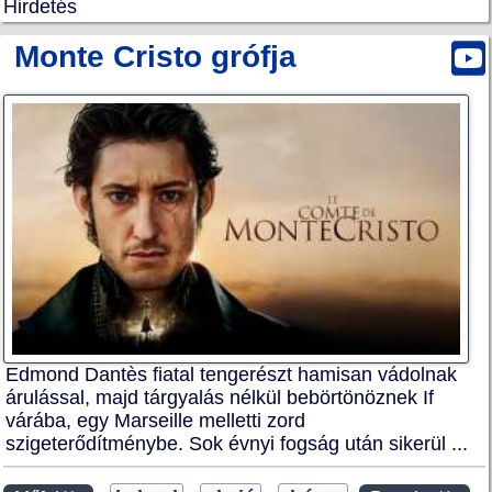
Hirdetés
Monte Cristo grófja
Edmond Dantès fiatal tengerészt hamisan vádolnak
árulással, majd tárgyalás nélkül bebörtönöznek If
várába, egy Marseille melletti zord
szigeterődítménybe. Sok évnyi fogság után sikerül ...