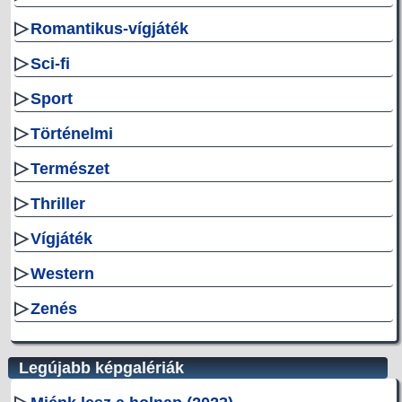
▷
Romantikus-vígjáték
▷
Sci-fi
▷
Sport
▷
Történelmi
▷
Természet
▷
Thriller
▷
Vígjáték
▷
Western
▷
Zenés
Legújabb képgalériák
▷