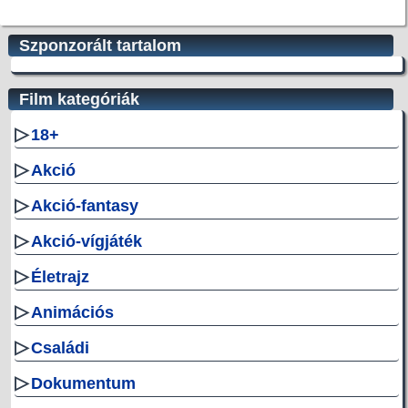
Szponzorált tartalom
Film kategóriák
▷
18+
▷
Akció
▷
Akció-fantasy
▷
Akció-vígjáték
▷
Életrajz
▷
Animációs
▷
Családi
▷
Dokumentum