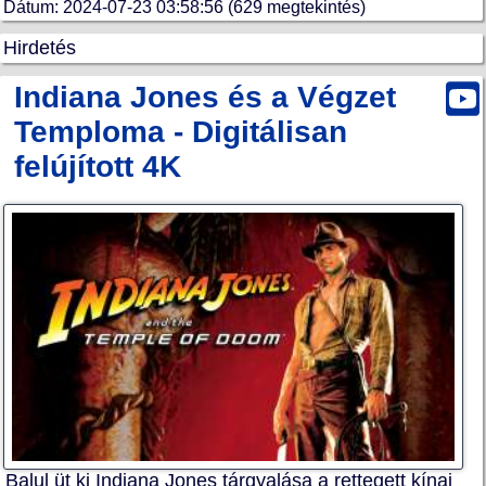
Dátum: 2024-07-23 03:58:56 (629 megtekintés)
Hirdetés
Indiana Jones és a Végzet
Temploma - Digitálisan
felújított 4K
Balul üt ki Indiana Jones tárgyalása a rettegett kínai