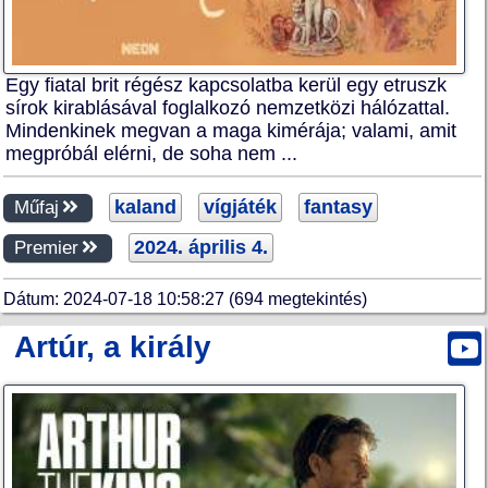
Egy fiatal brit régész kapcsolatba kerül egy etruszk
sírok kirablásával foglalkozó nemzetközi hálózattal.
Mindenkinek megvan a maga kimérája; valami, amit
megpróbál elérni, de soha nem ...
kaland
vígjáték
fantasy
Műfaj
2024. április 4.
Premier
Dátum: 2024-07-18 10:58:27 (694 megtekintés)
Artúr, a király