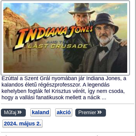
Ezúttal a Szent Grál nyomában jár Indiana Jones, a
kalandos életű régészprofesszor. A legendás
kehelyben fogták fel Krisztus vérét, így nem csoda,
hogy a vallási fanatikusok mellett a nácik ...
kaland
akció
Műfaj
Premier
2024. május 2.