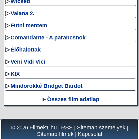
▷
Wicked
▷
Vaiana 2.
▷
Futni mentem
▷
Comandante - A parancsnok
▷
Élőhalottak
▷
Veni Vidi Vici
▷
KIX
▷
Mindörökké Bridget Bardot
►
Összes film adatlap
Filmek1.hu
RSS
Sitemap személyek
© 2026
|
|
|
Sitemap filmek
Kapcsolat
|