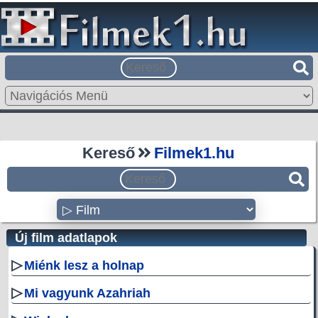
Kereső
Filmek1.hu
Új film adatlapok
▷
Miénk lesz a holnap
▷
Mi vagyunk Azahriah