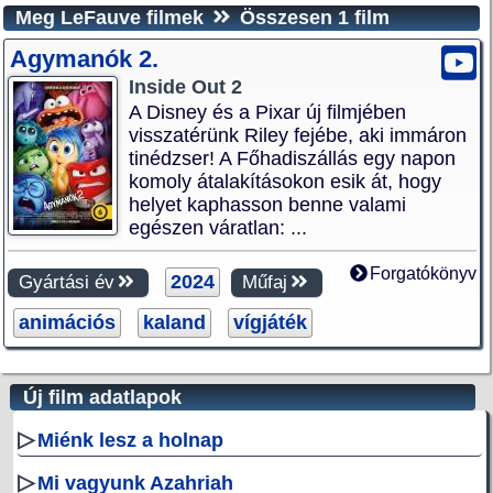
Meg LeFauve filmek
Összesen 1 film
Agymanók 2.
Inside Out 2
A Disney és a Pixar új filmjében
visszatérünk Riley fejébe, aki immáron
tinédzser! A Főhadiszállás egy napon
komoly átalakításokon esik át, hogy
helyet kaphasson benne valami
egészen váratlan: ...
Forgatókönyv
2024
Gyártási év
Műfaj
animációs
kaland
vígjáték
Új film adatlapok
▷
Miénk lesz a holnap
▷
Mi vagyunk Azahriah