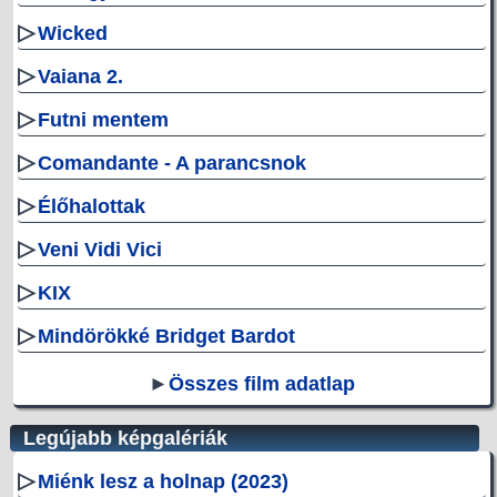
▷
Wicked
▷
Vaiana 2.
▷
Futni mentem
▷
Comandante - A parancsnok
▷
Élőhalottak
▷
Veni Vidi Vici
▷
KIX
▷
Mindörökké Bridget Bardot
►
Összes film adatlap
Legújabb képgalériák
▷
Miénk lesz a holnap (2023)