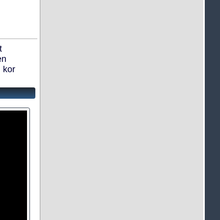
t
en
 kor