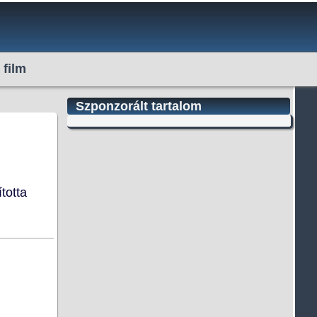
 film
Szponzorált tartalom
totta