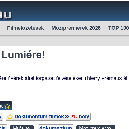
Filmelőzetesek
Mozipremierek 2026
TOP 100
Lumiére!
-fivérek által forgatott felvételeket Thierry Frémaux állí
at
y
Dokumentum filmek
21.
hely
cia
dokumentum
Műfaj
Mozipremier