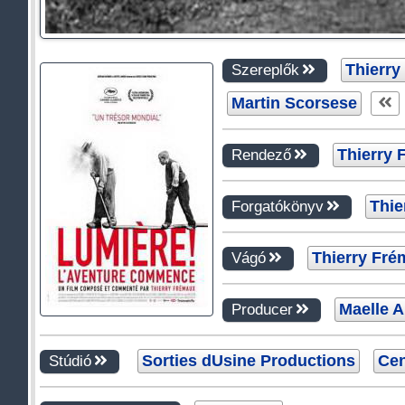
Thierry
Szereplők
Martin Scorsese
Thierry
Rendező
Thie
Forgatókönyv
Thierry Fr
Vágó
Maelle 
Producer
Sorties dUsine Productions
Cen
Stúdió