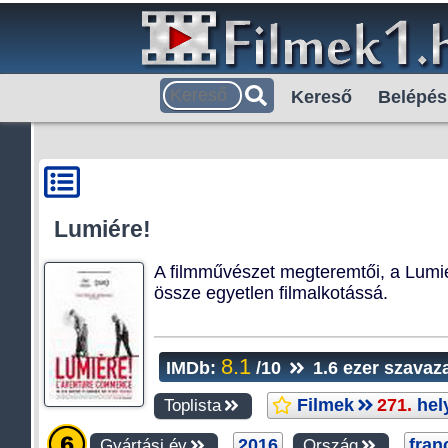
Kereső
Belépés
Lumiére!
A filmművészet megteremtői, a Lumiére
össze egyetlen filmalkotássá.
8.1
IMDb:
/10
1.6 ezer szavaz
Filmek
271.
hel
Toplista
2016
fran
Gyártási év
Ország