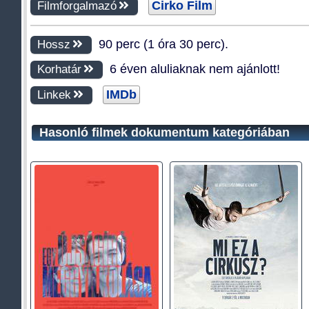
Cirko Film
Filmforgalmazó
90 perc (1 óra 30 perc).
Hossz
6 éven aluliaknak nem ajánlott!
Korhatár
IMDb
Linkek
Hasonló filmek dokumentum kategóriában