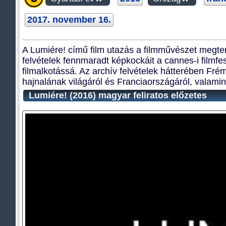
2017. november 16.
A Lumiére! című film utazás a filmművészet megter
felvételek fennmaradt képkockáit a cannes-i filmfes
filmalkotássá. Az archív felvételek hátterében Fr
hajnalának világáról és Franciaországáról, valam
Lumiére! (2016) magyar feliratos előzetes