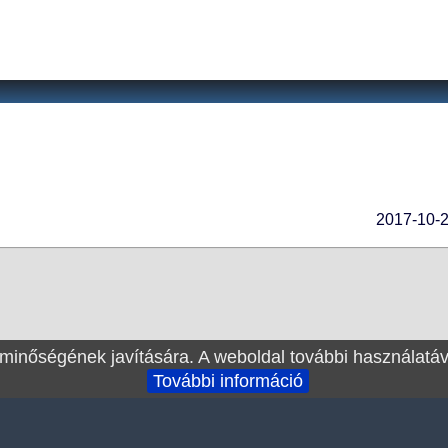
2017-10-2
 minőségének javítására. A weboldal további használatáv
További információ
ilmek1.hu
RSS
Sitemap személyek
Sitemap filmek
|
|
|
|