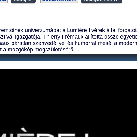
emtőinek univerzumába: a Lumiére-fivérek által forgatot
ztivál igazgatója, Thierry Frémaux állította össze egyetl
émaux páratlan szenvedéllyel és humorral mesél a modern
int a mozgókép megszületéséről.