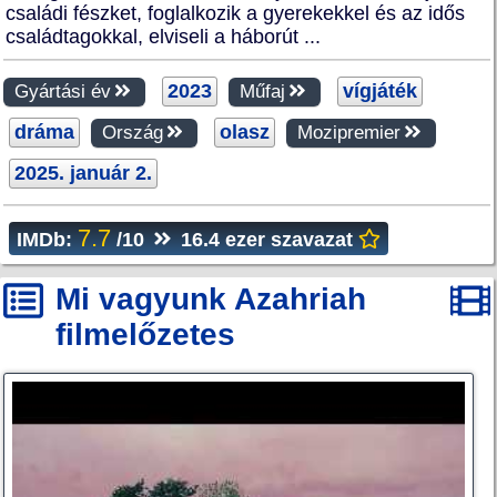
családi fészket, foglalkozik a gyerekekkel és az idős
családtagokkal, elviseli a háborút ...
2023
vígjáték
Gyártási év
Műfaj
dráma
olasz
Ország
Mozipremier
2025. január 2.
7.7
IMDb:
/10
16.4 ezer szavazat
Mi vagyunk Azahriah
filmelőzetes