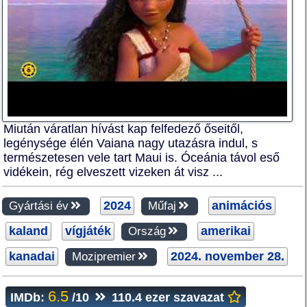
Miután váratlan hívást kap felfedező őseitől,
legénysége élén Vaiana nagy utazásra indul, s
természetesen vele tart Maui is. Óceánia távol eső
vidékein, rég elveszett vizeken át visz ...
2024
animációs
Gyártási év
Műfaj
kaland
vígjáték
amerikai
Ország
kanadai
2024. november 28.
Mozipremier
6.5
IMDb:
/10
110.4 ezer szavazat