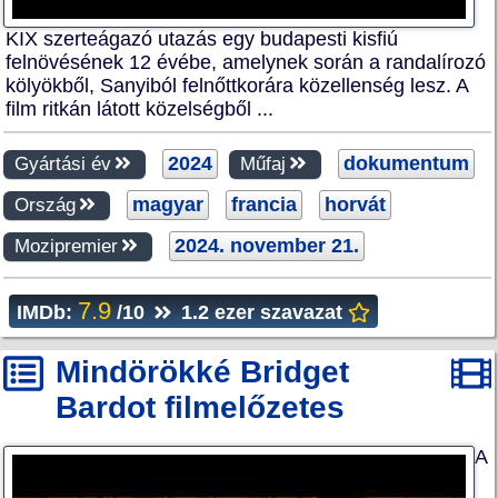
KIX szerteágazó utazás egy budapesti kisfiú
felnövésének 12 évébe, amelynek során a randalírozó
kölyökből, Sanyiból felnőttkorára közellenség lesz. A
film ritkán látott közelségből ...
2024
dokumentum
Gyártási év
Műfaj
magyar
francia
horvát
Ország
2024. november 21.
Mozipremier
7.9
IMDb:
/10
1.2 ezer szavazat
Mindörökké Bridget
Bardot filmelőzetes
A