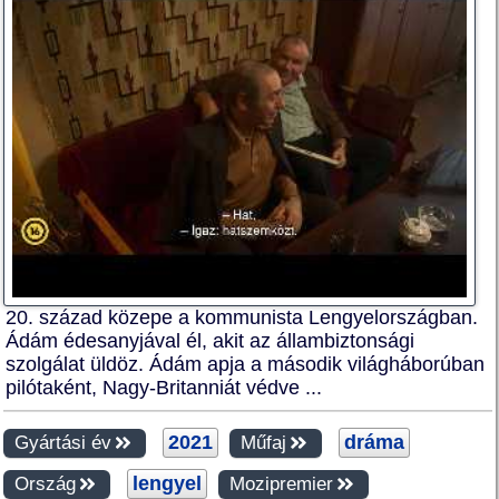
20. század közepe a kommunista Lengyelországban.
Ádám édesanyjával él, akit az állambiztonsági
szolgálat üldöz. Ádám apja a második világháborúban
pilótaként, Nagy-Britanniát védve ...
2021
dráma
Gyártási év
Műfaj
lengyel
Ország
Mozipremier