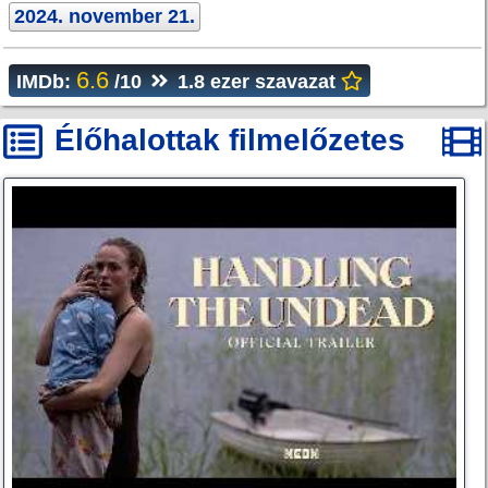
2024. november 21.
6.6
IMDb:
/10
1.8 ezer szavazat
Élőhalottak filmelőzetes