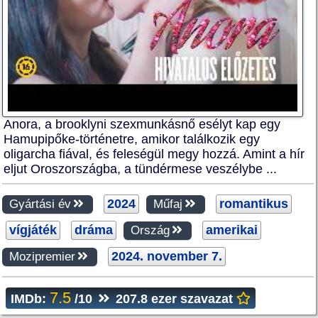
Anora, a brooklyni szexmunkásnő esélyt kap egy
Hamupipőke-történetre, amikor találkozik egy
oligarcha fiával, és feleségül megy hozzá. Amint a hír
eljut Oroszországba, a tündérmese veszélybe ...
2024
romantikus
Gyártási év
Műfaj
vígjáték
dráma
amerikai
Ország
2024. november 7.
Mozipremier
7.5
IMDb:
/10
207.8 ezer szavazat