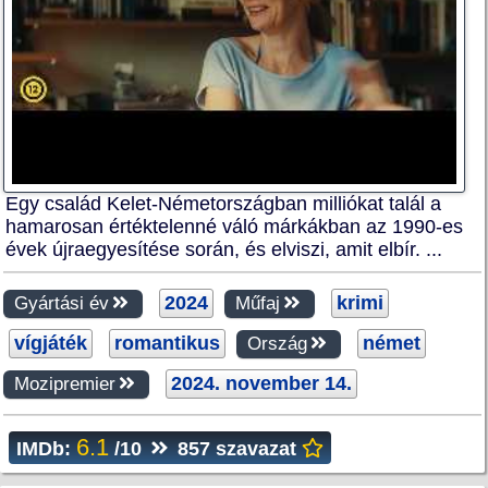
Egy család Kelet-Németországban milliókat talál a
hamarosan értéktelenné váló márkákban az 1990-es
évek újraegyesítése során, és elviszi, amit elbír. ...
2024
krimi
Gyártási év
Műfaj
vígjáték
romantikus
német
Ország
2024. november 14.
Mozipremier
6.1
IMDb:
/10
857 szavazat