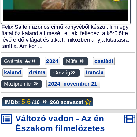
Felix Salten azonos című könyvéből készült film egy
fiatal őz kalandjait meséli el, aki felfedezi a körülötte
lévő erdő világát és titkait, miközben anyja kitartásra
tanítja. Amikor ...
2024
családi
Gyártási év
Műfaj
kaland
dráma
francia
Ország
2024. november 21.
Mozipremier
5.6
IMDb:
/10
268 szavazat
Változó vadon - Az én
Északom filmelőzetes