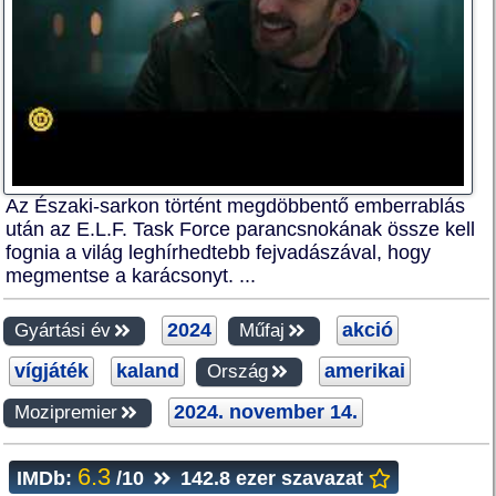
Az Északi-sarkon történt megdöbbentő emberrablás
után az E.L.F. Task Force parancsnokának össze kell
fognia a világ leghírhedtebb fejvadászával, hogy
megmentse a karácsonyt. ...
2024
akció
Gyártási év
Műfaj
vígjáték
kaland
amerikai
Ország
2024. november 14.
Mozipremier
6.3
IMDb:
/10
142.8 ezer szavazat