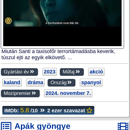
Miután Santi a taxisofőr terrortámadásba keverik,
túszul ejti az egyik elkövető. ...
2023
akció
Gyártási év
Műfaj
kaland
dráma
spanyol
Ország
2024. november 7.
Mozipremier
5.8
IMDb:
/10
2 ezer szavazat
Apák gyöngye