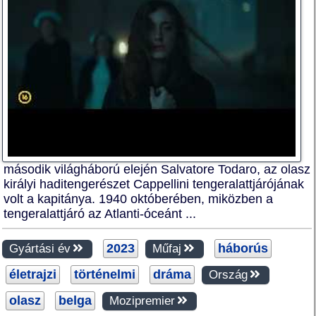
második világháború elején Salvatore Todaro, az olasz
királyi haditengerészet Cappellini tengeralattjárójának
volt a kapitánya. 1940 októberében, miközben a
tengeralattjáró az Atlanti-óceánt ...
2023
háborús
Gyártási év
Műfaj
életrajzi
történelmi
dráma
Ország
olasz
belga
Mozipremier