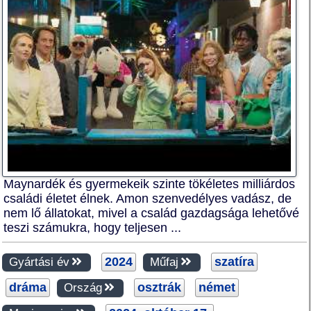
Maynardék és gyermekeik szinte tökéletes milliárdos
családi életet élnek. Amon szenvedélyes vadász, de
nem lő állatokat, mivel a család gazdagsága lehetővé
teszi számukra, hogy teljesen ...
2024
szatíra
Gyártási év
Műfaj
dráma
osztrák
német
Ország