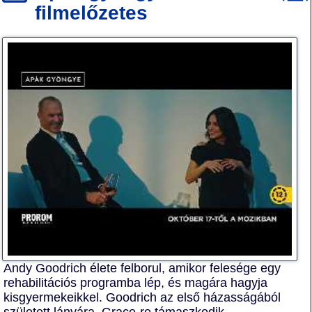
filmelőzetes
Andy Goodrich élete felborul, amikor felesége egy
rehabilitációs programba lép, és magára hagyja
kisgyermekeikkel. Goodrich az első házasságából
született lányára, Grace-re támaszkodik, ...