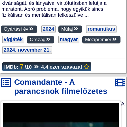
kívánságát, és lányaival váltófutásban lefutja a
maratont. Apró probléma, hogy egyikük sincs
fizikálisan és mentálisan felkészülve ...
2024
romantikus
Gyártási év
Műfaj
vígjáték
magyar
Ország
Mozipremier
2024. november 21.
7
IMDb:
/10
4.4 ezer szavazat
Comandante - A
parancsnok filmelőzetes
A