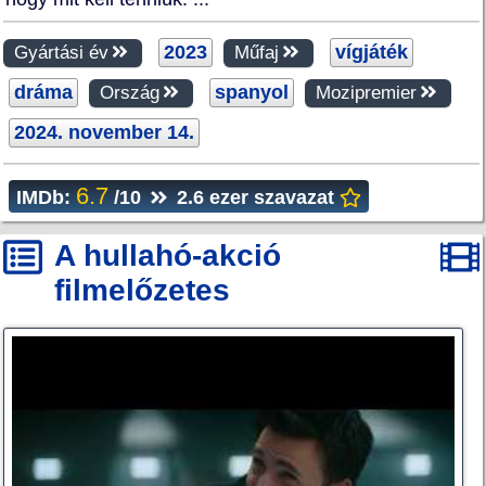
2023
vígjáték
Gyártási év
Műfaj
dráma
spanyol
Ország
Mozipremier
2024. november 14.
6.7
IMDb:
/10
2.6 ezer szavazat
A hullahó-akció
filmelőzetes