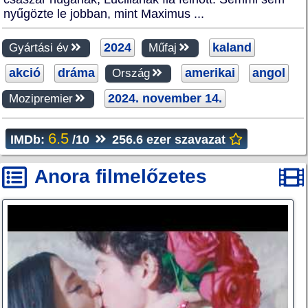
nyűgözte le jobban, mint Maximus ...
2024
kaland
Gyártási év
Műfaj
akció
dráma
amerikai
angol
Ország
2024. november 14.
Mozipremier
6.5
IMDb:
/10
256.6 ezer szavazat
Anora filmelőzetes