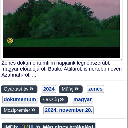
Zenés dokumentumfilm napjaink legnépszerűbb
magyar előadójáról, Baukó Attiláról, ismertebb nevén
Azahriah-ról. ...
2024
zenés
Gyártási év
Műfaj
dokumentum
magyar
Ország
2024. november 28.
Mozipremier
0
IMDb:
/10
Még nincs értékelés!