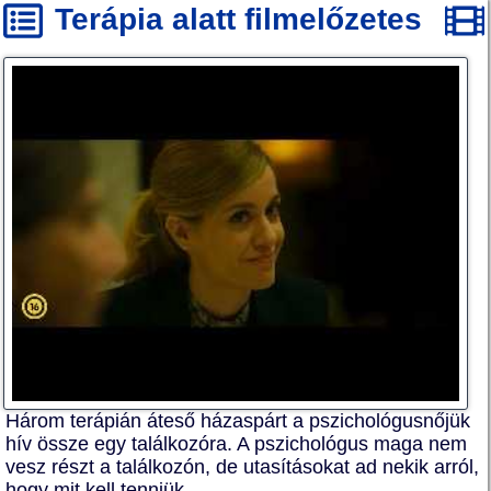
Terápia alatt filmelőzetes
Három terápián áteső házaspárt a pszichológusnőjük
hív össze egy találkozóra. A pszichológus maga nem
vesz részt a találkozón, de utasításokat ad nekik arról,
hogy mit kell tenniük. ...