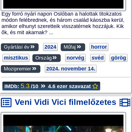
Egy forró nyári napon Oslóban a halottak titokzatos
módon felébrednek, és három család káoszba kerül,
amikor elhunyt szeretteik visszatérnek hozzájuk. Kik
ők, és mit akarnak? ...
2024
horror
Gyártási év
Műfaj
misztikus
norvég
svéd
görög
Ország
2024. november 14.
Mozipremier
5.3
IMDb:
/10
4.6 ezer szavazat
Veni Vidi Vici filmelőzetes