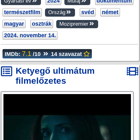
2024
dokumentum
Gyártási év
Műfaj
természetfilm
svéd
német
Ország
magyar
osztrák
Mozipremier
2024. november 14.
7.1
IMDb:
/10
14 szavazat
Ketyegő ultimátum
filmelőzetes