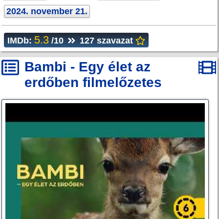
2024. november 21.
5.3
IMDb:
/10
127 szavazat
Bambi - Egy élet az
erdőben filmelőzetes