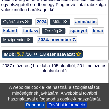
egy elszigetelt erődben egy Ping nevű fiatal rabszolga
valószínűtlen barátságot köt. ...
2024
animációs
Gyártási év
Műfaj
kaland
fantasy
spanyol
kínai
Ország
2024. november 7.
Mozipremier
5.7
IMDb:
/10
1.8 ezer szavazat
2087 előzetes (1. oldal a 105 oldalból, 20 filmelőzetes
oldalanként.)
A weboldal cookie-kat használ a szolgáltatások
1
2
3
4
Következő
minőségének javítására. A weboldal további
használatával elfogadod a cookie-k használatát.
Utolsó
Rendben
További információ