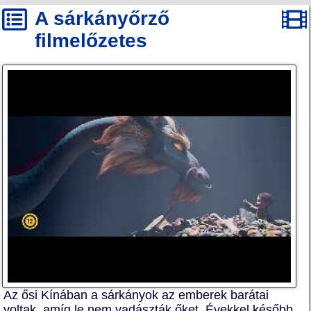
A sárkányőrző
filmelőzetes
Az ősi Kínában a sárkányok az emberek barátai
voltak, amíg le nem vadászták őket. Évekkel később