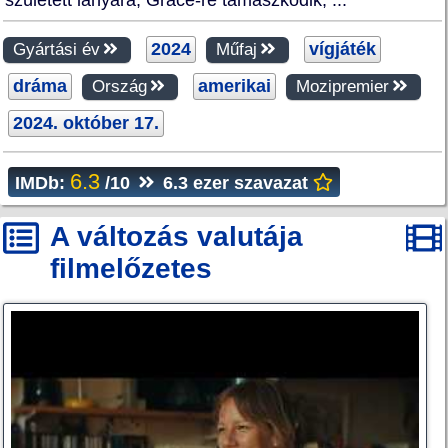
2024
vígjáték
Gyártási év
Műfaj
dráma
amerikai
Ország
Mozipremier
2024. október 17.
6.3
IMDb:
/10
6.3 ezer szavazat
A változás valutája
filmelőzetes