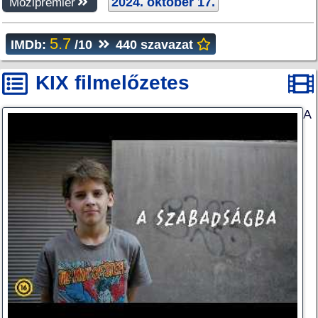
2024. október 17.
Mozipremier
5.7
IMDb:
/10
440 szavazat
KIX filmelőzetes
A