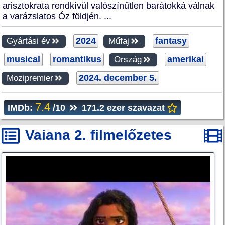
arisztokrata rendkívül valószínűtlen barátokká válnak
a varázslatos Óz földjén. ...
2024
fantasy
Gyártási év
Műfaj
musical
romantikus
amerikai
Ország
2024. december 5.
Mozipremier
7.4
IMDb:
/10
171.2 ezer szavazat
Vaiana 2. filmelőzetes