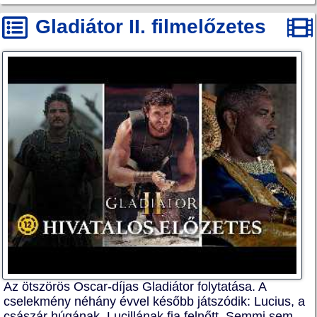
Gladiátor II. filmelőzetes
Az ötszörös Oscar-díjas Gladiátor folytatása. A
cselekmény néhány évvel később játszódik: Lucius, a
császár húgának, Lucillának fia felnőtt. Semmi sem