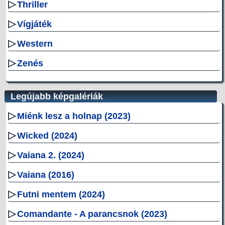
▷
Thriller
▷
Vígjáték
▷
Western
▷
Zenés
Legújabb képgalériák
▷
Miénk lesz a holnap (2023)
▷
Wicked (2024)
▷
Vaiana 2. (2024)
▷
Vaiana (2016)
▷
Futni mentem (2024)
▷
Comandante - A parancsnok (2023)