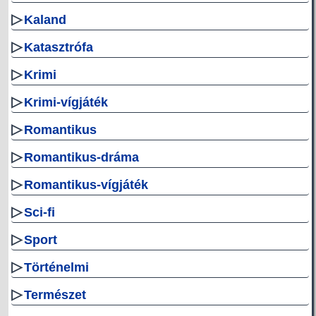
▷
Kaland
▷
Katasztrófa
▷
Krimi
▷
Krimi-vígjáték
▷
Romantikus
▷
Romantikus-dráma
▷
Romantikus-vígjáték
▷
Sci-fi
▷
Sport
▷
Történelmi
▷
Természet