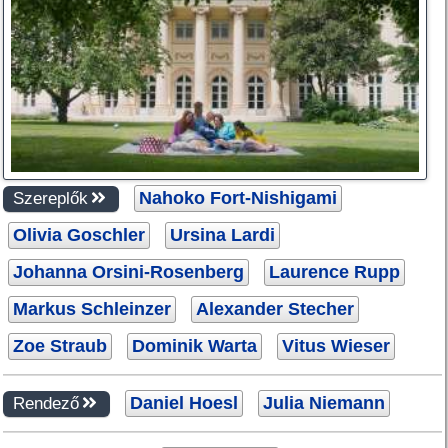
Nahoko Fort-Nishigami
Szereplők
Olivia Goschler
Ursina Lardi
Johanna Orsini-Rosenberg
Laurence Rupp
Markus Schleinzer
Alexander Stecher
Zoe Straub
Dominik Warta
Vitus Wieser
Daniel Hoesl
Julia Niemann
Rendező