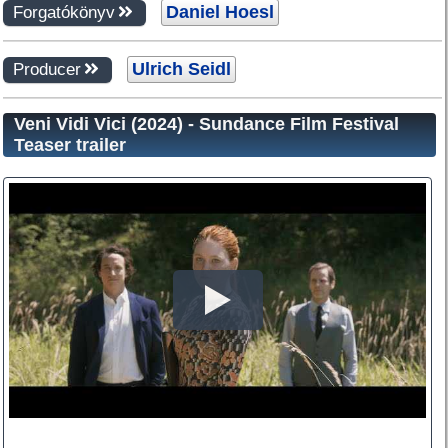
Daniel Hoesl
Forgatókönyv
Ulrich Seidl
Producer
Veni Vidi Vici (2024) - Sundance Film Festival
Teaser trailer