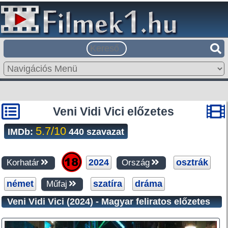
Veni Vidi Vici előzetes
5.7/10
IMDb:
440 szavazat
2024
osztrák
Korhatár
Ország
német
szatíra
dráma
Műfaj
Veni Vidi Vici (2024) - Magyar feliratos előzetes