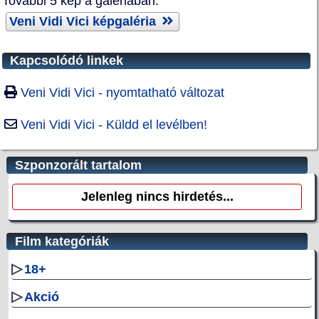
További 5 kép a galériában:
Veni Vidi Vici képgaléria
Kapcsolódó linkek
Veni Vidi Vici - nyomtatható változat
Veni Vidi Vici - Küldd el levélben!
Szponzorált tartalom
Jelenleg nincs hirdetés...
Film kategóriák
▷
18+
▷
Akció