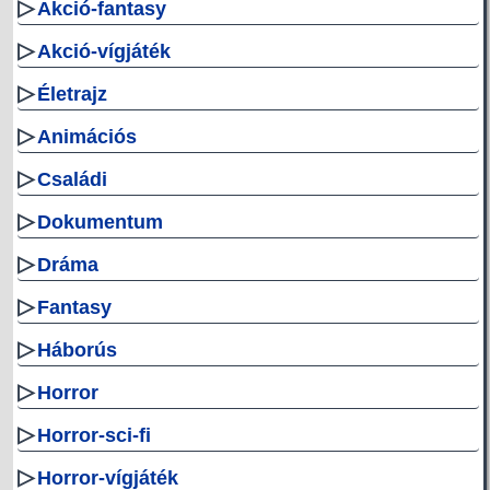
▷
Akció-fantasy
▷
Akció-vígjáték
▷
Életrajz
▷
Animációs
▷
Családi
▷
Dokumentum
▷
Dráma
▷
Fantasy
▷
Háborús
▷
Horror
▷
Horror-sci-fi
▷
Horror-vígjáték