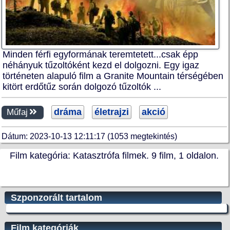
Minden férfi egyformának teremtetett...csak épp
néhányuk tűzoltóként kezd el dolgozni. Egy igaz
történeten alapuló film a Granite Mountain térségében
kitört erdőtűz során dolgozó tűzoltók ...
dráma
életrajzi
akció
Műfaj
Dátum: 2023-10-13 12:11:17 (1053 megtekintés)
Film kategória: Katasztrófa filmek. 9 film, 1 oldalon.
Szponzorált tartalom
Film kategóriák