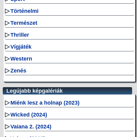
▷
Történelmi
▷
Természet
▷
Thriller
▷
Vígjáték
▷
Western
▷
Zenés
Legújabb képgalériák
▷
Miénk lesz a holnap (2023)
▷
Wicked (2024)
▷
Vaiana 2. (2024)