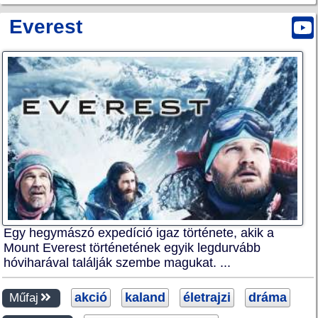
Everest
Egy hegymászó expedíció igaz története, akik a
Mount Everest történetének egyik legdurvább
hóviharával találják szembe magukat. ...
akció
kaland
életrajzi
dráma
Műfaj