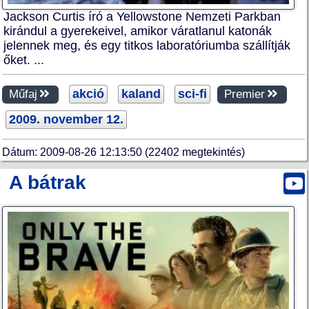
Jackson Curtis író a Yellowstone Nemzeti Parkban
kirándul a gyerekeivel, amikor váratlanul katonák
jelennek meg, és egy titkos laboratóriumba szállítják
őket. ...
akció
kaland
sci-fi
Műfaj
Premier
2009. november 12.
Dátum: 2009-08-26 12:13:50 (22402 megtekintés)
A bátrak