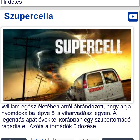
Hirdetés
Szupercella
William egész életében arról ábrándozott, hogy apja
nyomdokaiba lépve ő is viharvadász legyen. A
legendás apát évekkel korábban egy szupertornádó
ragadta el. Azóta a tornádók üldözése ...