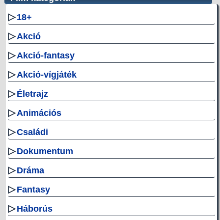
▷
18+
▷
Akció
▷
Akció-fantasy
▷
Akció-vígjáték
▷
Életrajz
▷
Animációs
▷
Családi
▷
Dokumentum
▷
Dráma
▷
Fantasy
▷
Háborús