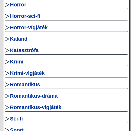
▷
Horror
▷
Horror-sci-fi
▷
Horror-vígjáték
▷
Kaland
▷
Katasztrófa
▷
Krimi
▷
Krimi-vígjáték
▷
Romantikus
▷
Romantikus-dráma
▷
Romantikus-vígjáték
▷
Sci-fi
▷
Sport