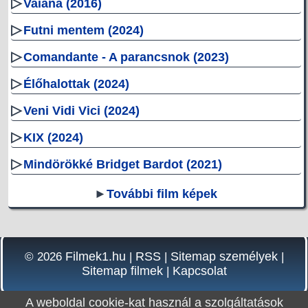
▷
Vaiana (2016)
▷
Futni mentem (2024)
▷
Comandante - A parancsnok (2023)
▷
Élőhalottak (2024)
▷
Veni Vidi Vici (2024)
▷
KIX (2024)
▷
Mindörökké Bridget Bardot (2021)
►
További film képek
Filmek1.hu
RSS
Sitemap személyek
© 2026
|
|
|
Sitemap filmek
Kapcsolat
|
A weboldal cookie-kat használ a szolgáltatások