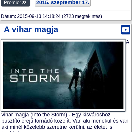
2015. szeptember 17.
Premier
Dátum: 2015-09-13 14:18:24 (2723 megtekintés)
A vihar magja
A
vihar magja (Into the Storm) - Egy kisvároshoz
pusztító erejű tornádó közelít. Van aki menekül és van
aki minél közelebb szeretne kerülni, az életét is