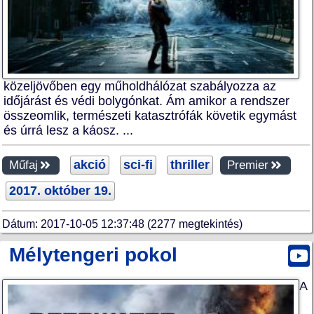
közeljövőben egy műholdhálózat szabályozza az
időjárást és védi bolygónkat. Ám amikor a rendszer
összeomlik, természeti katasztrófák követik egymást
és úrrá lesz a káosz. ...
akció
sci-fi
thriller
Műfaj
Premier
2017. október 19.
Dátum: 2017-10-05 12:37:48 (2277 megtekintés)
Mélytengeri pokol
A