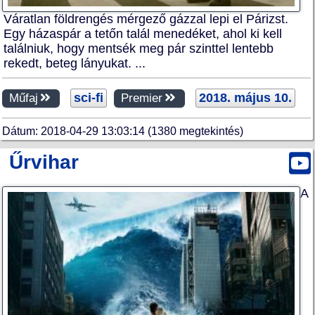
Váratlan földrengés mérgező gázzal lepi el Párizst.
Egy házaspár a tetőn talál menedéket, ahol ki kell
találniuk, hogy mentsék meg pár szinttel lentebb
rekedt, beteg lányukat. ...
sci-fi
2018. május 10.
Műfaj
Premier
Dátum: 2018-04-29 13:03:14 (1380 megtekintés)
Űrvihar
A