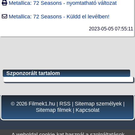
Metallica: 72 Seasons - nyomtatható változat
Metallica: 72 Seasons - Küldd el levélben!
2023-05-05 07:55:11
Szponzorált tartalom
Filmek1.hu
RSS
Sitemap személyek
© 2026
|
|
|
Sitemap filmek
Kapcsolat
|
A weboldal cookie-kat használ a szolgáltatások