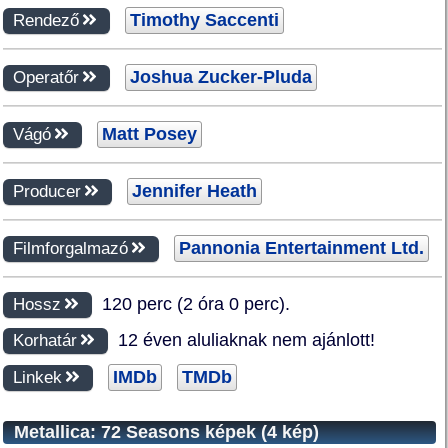
Timothy Saccenti
Rendező
Joshua Zucker-Pluda
Operatőr
Matt Posey
Vágó
Jennifer Heath
Producer
Pannonia Entertainment Ltd.
Filmforgalmazó
120 perc (2 óra 0 perc).
Hossz
12 éven aluliaknak nem ajánlott!
Korhatár
IMDb
TMDb
Linkek
Metallica: 72 Seasons képek (4 kép)