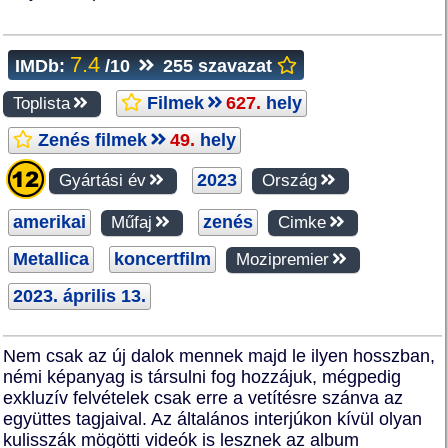
7.4
IMDb:
/10
255 szavazat
Filmek
627.
hely
Toplista
Zenés filmek
49.
hely
2023
Gyártási év
Ország
amerikai
zenés
Műfaj
Cimke
Metallica
koncertfilm
Mozipremier
2023. április 13.
Nem csak az új dalok mennek majd le ilyen hosszban,
némi képanyag is társulni fog hozzájuk, mégpedig
exkluzív felvételek csak erre a vetítésre szánva az
együttes tagjaival. Az általános interjúkon kívül olyan
kulisszák mögötti videók is lesznek az album