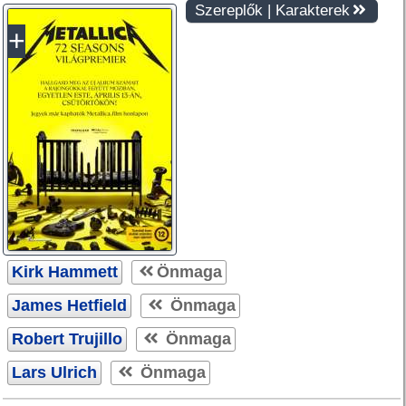
Szereplők | Karakterek
Kirk Hammett
Önmaga
James Hetfield
Önmaga
Robert Trujillo
Önmaga
Lars Ulrich
Önmaga