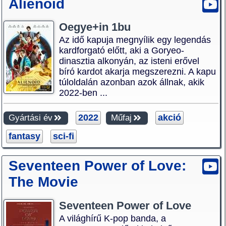
Alienoid
Oegye+in 1bu
Az idő kapuja megnyílik egy legendás
kardforgató előtt, aki a Goryeo-
dinasztia alkonyán, az isteni erővel
bíró kardot akarja megszerezni. A kapu
túloldalán azonban azok állnak, akik
2022-ben ...
2022
akció
Gyártási év
Műfaj
fantasy
sci-fi
Seventeen Power of Love:
The Movie
Seventeen Power of Love
A világhírű K-pop banda, a