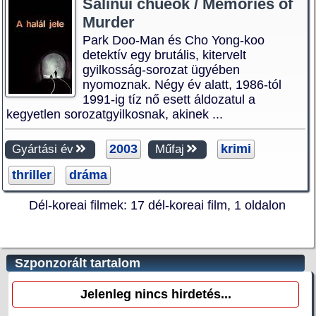
Salinui chueok / Memories of
Murder
Park Doo-Man és Cho Yong-koo
detektív egy brutális, kitervelt
gyilkosság-sorozat ügyében
nyomoznak. Négy év alatt, 1986-tól
1991-ig tíz nő esett áldozatul a
kegyetlen sorozatgyilkosnak, akinek ...
2003
krimi
Gyártási év
Műfaj
thriller
dráma
Dél-koreai filmek: 17 dél-koreai film, 1 oldalon
Szponzorált tartalom
Jelenleg nincs hirdetés...