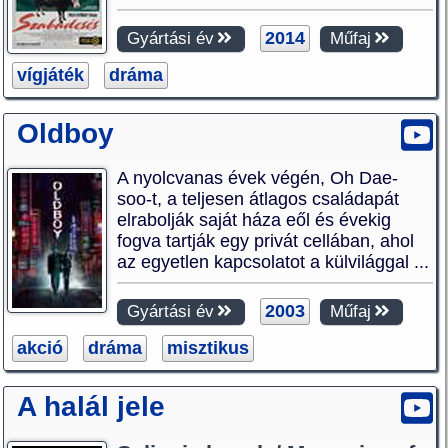
2014
Gyártási év
Műfaj
vígjáték
dráma
Oldboy
A nyolcvanas évek végén, Oh Dae-
soo-t, a teljesen átlagos családapát
elrabolják saját háza eől és évekig
fogva tartják egy privát cellában, ahol
az egyetlen kapcsolatot a külvilággal ...
2003
Gyártási év
Műfaj
akció
dráma
misztikus
A halál jele