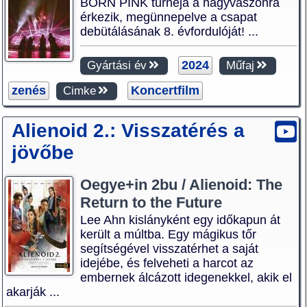
BORN PINK turnéja a nagyvászonra
érkezik, megünnepelve a csapat
debütálásának 8. évfordulóját! ...
2024
Gyártási év
Műfaj
zenés
Koncertfilm
Cimke
Alienoid 2.: Visszatérés a
jövőbe
Oegye+in 2bu / Alienoid: The
Return to the Future
Lee Ahn kislányként egy időkapun át
került a múltba. Egy mágikus tőr
segítségével visszatérhet a saját
idejébe, és felveheti a harcot az
embernek álcázott idegenekkel, akik el
akarják ...