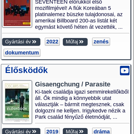
SEVENTEEN előrukkol első
mozifilmjével! A fiúk Koreában 5
platinalemez büszke tulajdonosai, az
amerikai Billboard 200-as listát két
egymást követő héten át vezették, ...
2022
zenés
Gyártási év
Műfaj
dokumentum
Élősködők
Gisaengchung / Parasite
Ki-taek családja igazi semmirekellőkből
áll. Ők mindig a könnyebbik utat
választják – bármit megtesznek, csak
dolgozni ne kelljen. Irigykedve nézik a
Park család fényűző életmódját, ...
2019
dráma
Gyártási év
Műfaj