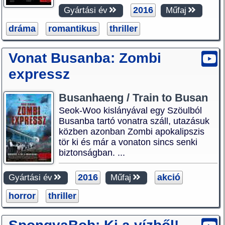
2016
Gyártási év
Műfaj
dráma
romantikus
thriller
Vonat Busanba: Zombi
expressz
Busanhaeng / Train to Busan
Seok-Woo kislányával egy Szöulból
Busanba tartó vonatra száll, utazásuk
közben azonban Zombi apokalipszis
tör ki és már a vonaton sincs senki
biztonságban. ...
2016
akció
Gyártási év
Műfaj
horror
thriller