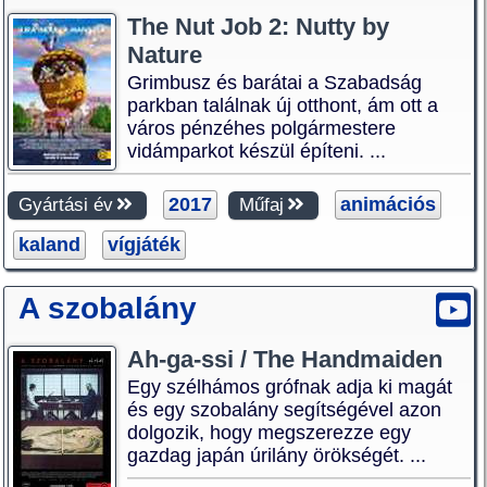
The Nut Job 2: Nutty by
Nature
Grimbusz és barátai a Szabadság
parkban találnak új otthont, ám ott a
város pénzéhes polgármestere
vidámparkot készül építeni. ...
2017
animációs
Gyártási év
Műfaj
kaland
vígjáték
A szobalány
Ah-ga-ssi / The Handmaiden
Egy szélhámos grófnak adja ki magát
és egy szobalány segítségével azon
dolgozik, hogy megszerezze egy
gazdag japán úrilány örökségét. ...