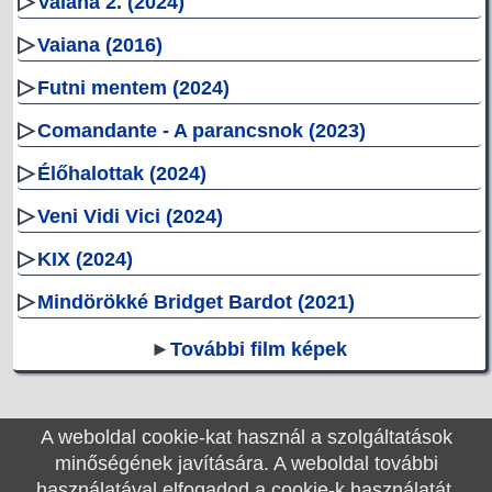
▷
Vaiana 2. (2024)
▷
Vaiana (2016)
▷
Futni mentem (2024)
▷
Comandante - A parancsnok (2023)
▷
Élőhalottak (2024)
▷
Veni Vidi Vici (2024)
▷
KIX (2024)
▷
Mindörökké Bridget Bardot (2021)
►
További film képek
A weboldal cookie-kat használ a szolgáltatások
Filmek1.hu
RSS
Sitemap személyek
© 2026
|
|
|
minőségének javítására. A weboldal további
Sitemap filmek
Kapcsolat
|
használatával elfogadod a cookie-k használatát.