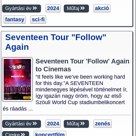
2024
akció
Gyártási év
Műfaj
fantasy
sci-fi
Seventeen Tour "Follow"
Again
Seventeen Tour 'Follow' Again
to Cinemas
“It feels like we’ve been working hard
for this day.”A SEVENTEEN
mindenegyes lépésével történelmet ír,
így igazán nagy öröm, hogy az első
Szöuli World Cup stadiumbelikoncert
és ráadás ...
2024
zenés
Gyártási év
Műfaj
koncertfilm
Cimke