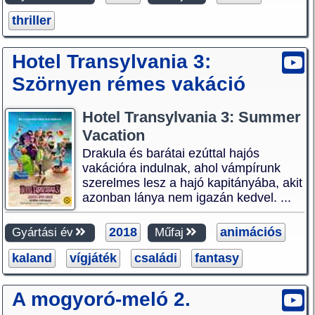
thriller
Hotel Transylvania 3:
Szörnyen rémes vakáció
Hotel Transylvania 3: Summer
Vacation
Drakula és barátai ezúttal hajós
vakációra indulnak, ahol vámpírunk
szerelmes lesz a hajó kapitányába, akit
azonban lánya nem igazán kedvel. ...
2018
animációs
Gyártási év
Műfaj
kaland
vígjáték
családi
fantasy
A mogyoró-meló 2.