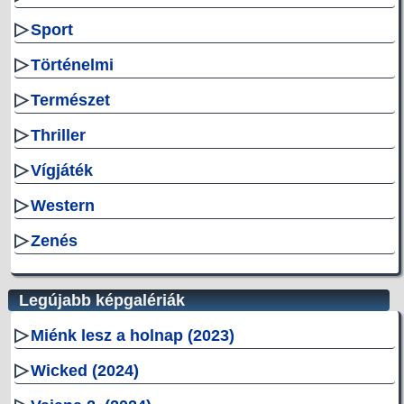
▷
Sport
▷
Történelmi
▷
Természet
▷
Thriller
▷
Vígjáték
▷
Western
▷
Zenés
Legújabb képgalériák
▷
Miénk lesz a holnap (2023)
▷
Wicked (2024)