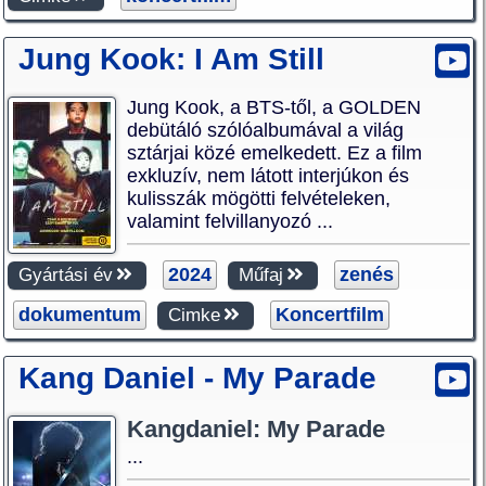
Jung Kook: I Am Still
Jung Kook, a BTS-től, a GOLDEN
debütáló szólóalbumával a világ
sztárjai közé emelkedett. Ez a film
exkluzív, nem látott interjúkon és
kulisszák mögötti felvételeken,
valamint felvillanyozó ...
2024
zenés
Gyártási év
Műfaj
dokumentum
Koncertfilm
Cimke
Kang Daniel - My Parade
Kangdaniel: My Parade
...