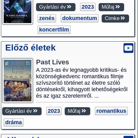
2023
Gyártási év
Műfaj
zenés
dokumentum
Cimke
koncertfilm
Előző életek
Past Lives
A 2023-as év legnagyobb kritikus- és
közönségkedvenc romantikus filmje
szívszorító történet az életre szóló
döntésekről, kihagyott lehetőségekről
és az igaz szerelemről. ...
2023
romantikus
Gyártási év
Műfaj
dráma