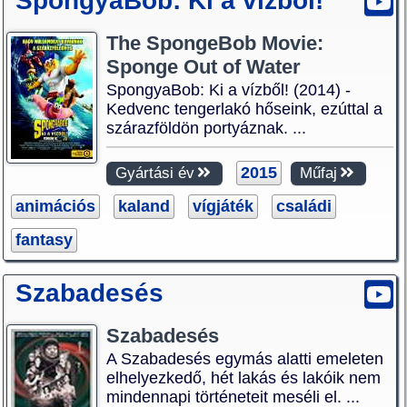
SpongyaBob: Ki a vízből!
The SpongeBob Movie:
Sponge Out of Water
SpongyaBob: Ki a vízből! (2014) -
Kedvenc tengerlakó hőseink, ezúttal a
szárazföldön portyáznak. ...
2015
Gyártási év
Műfaj
animációs
kaland
vígjáték
családi
fantasy
Szabadesés
Szabadesés
A Szabadesés egymás alatti emeleten
elhelyezkedő, hét lakás és lakóik nem
mindennapi történeteit meséli el. ...