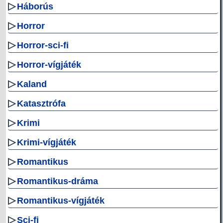
▷
Háborús
▷
Horror
▷
Horror-sci-fi
▷
Horror-vígjáték
▷
Kaland
▷
Katasztrófa
▷
Krimi
▷
Krimi-vígjáték
▷
Romantikus
▷
Romantikus-dráma
▷
Romantikus-vígjáték
▷
Sci-fi