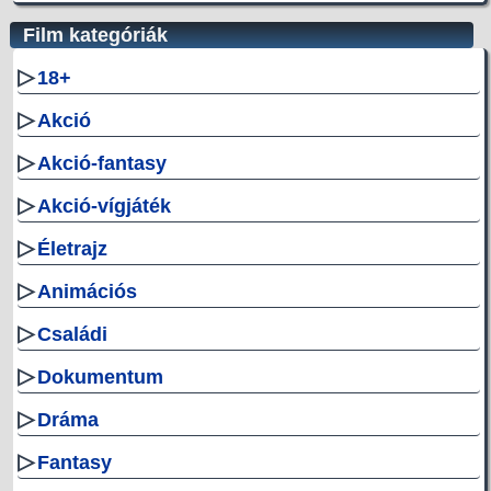
Film kategóriák
▷
18+
▷
Akció
▷
Akció-fantasy
▷
Akció-vígjáték
▷
Életrajz
▷
Animációs
▷
Családi
▷
Dokumentum
▷
Dráma
▷
Fantasy